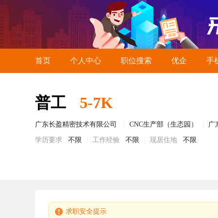
首页
个人中心
职位搜索
优企
手
普工
5-7K
广东长盈精密技术有限公司
CNC生产部（生态园）
广
学历要求
不限
工作经验
不限
现居住地
不限
求职安全提示