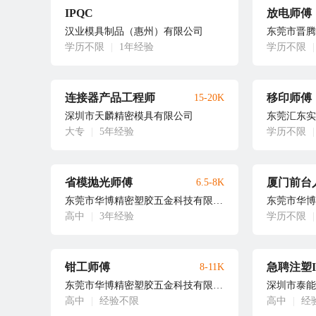
IPQC
放电师傅
汉业模具制品（惠州）有限公司
东莞市晋腾
学历不限
|
1年经验
学历不限
|
连接器产品工程师
移印师傅
15-20K
深圳市天麟精密模具有限公司
东莞汇东实
大专
|
5年经验
学历不限
|
省模抛光师傅
厦门前台
6.5-8K
东莞市华博精密塑胶五金科技有限公司
高中
|
3年经验
学历不限
|
钳工师傅
急聘注塑I
8-11K
东莞市华博精密塑胶五金科技有限公司
深圳市泰能
高中
|
经验不限
高中
|
经