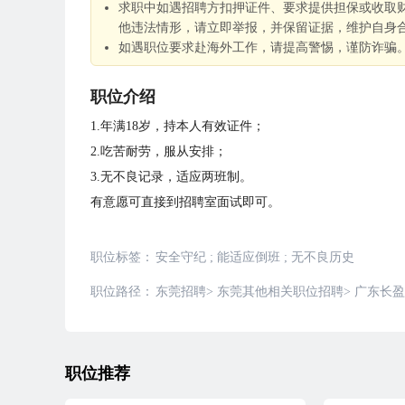
求职中如遇招聘方扣押证件、要求提供担保或收取
他违法情形，请立即举报，并保留证据，维护自身
如遇职位要求赴海外工作，请提高警惕，谨防诈骗
职位介绍
1.年满18岁，持本人有效证件；
2.吃苦耐劳，服从安排；
3.无不良记录，适应两班制。
有意愿可直接到招聘室面试即可。
职位标签：
安全守纪
;
能适应倒班
;
无不良历史
职位路径：
东莞招聘
>
东莞其他相关职位招聘
>
广东长盈
职位推荐