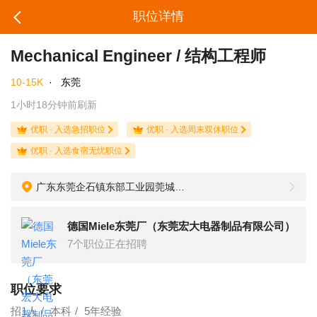
职位详情
Mechanical Engineer / 结构工程师
10-15K
·
东莞
1小时18分钟前刷新
优职 · 入选急招职位
优职 · 入选周末双休职位
优职 · 入选食宿无忧职位
广东东莞企石镇东部工业园莞城园区江南大道东
德国Miele东莞厂（东莞宏大电器制品有限公司）
7个职位正在招聘
职位要求
招1人
本科
5年经验