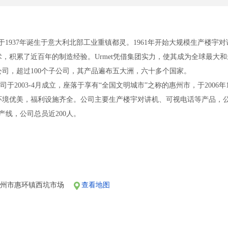
蒙特 ),于1937年诞生于意大利北部工业重镇都灵。1961年开始大规模生
，积累了近百年的制造经验。Urmet凭借集团实力，使其成为全球最大
公司，超过100个子公司，其产品遍布五大洲，六十多个国家。
司于2003-4月成立，座落于享有“全国文明城市”之称的惠州市，于2006
，环境优美，福利设施齐全。公司主要生产楼宇对讲机、可视电话等产品
产线，公司总员近200人。
的领先优势,在总部的支持下,2007-5月,公司在深圳设立研发中心，.
限公司诚邀有志之士加入欧蒙特团队，共创美好明天！
2路车，从西坑市场下车，沿建邦工业园门口水泥路直走第二家公司便是。
即可。
惠州市惠环镇西坑市场
查看地图
（博罗、深圳等地），请乘车到惠州汽车总站，然后乘27路车往惠台方向
（东莞），请乘坐开往惠州的汽车，到惠环市场下车，然后乘摩的到西坑市