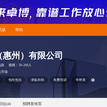
机版
帮助
（惠州）有限公司
电路
规模：
50-200人
坑市场
包吃包住
津贴补助
免费培训
年终奖
职位
(4)
招聘宣传页