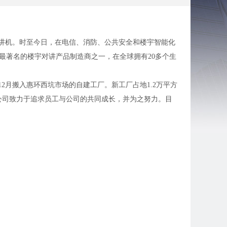
产楼宇对讲机。时至今日，在电信、消防、公共安全和楼宇智能化
和最著名的楼宇对讲产品制造商之一，在全球拥有20多个生
年12月搬入惠环西坑市场的自建工厂。新工厂占地1.2万平方
，公司致力于追求员工与公司的共同成长，并为之努力。目
或者乘坐27路车到惠台路口下车，然后打摩的（3元），
的，坐到惠台路口下车，乘摩的到西坑市场欧蒙特电子。
场欧蒙特电子（约4元左右）。