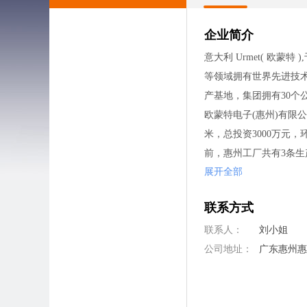
企业简介
意大利 Urmet( 欧
等领域拥有世界先进技术
产基地，集团拥有30个
欧蒙特电子(惠州)有限公
米，总投资3000万元
前，惠州工厂共有3条生
展开全部
为提高公司产品在技术方面
欧蒙特电子（惠州）有
联系方式
惠州工厂行车路线：
如果你在惠州，请乘坐2
联系人：
刘小姐
到西坑市场欧蒙特电子
公司地址：
广东惠州
如果你在惠州以外地区
如果你在惠州以外地区
深圳研发中心地址：