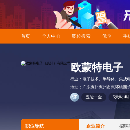
首页
个人中心
职位搜索
优企
手
欧蒙特电子
行业：
电子技术、半导体、集成
地址：
广东惠州惠州市惠环镇西
五险一金
5天8小时
职位导航
企业简介
招聘