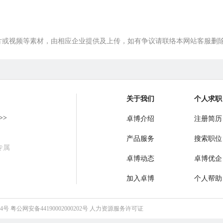
片或视频等素材，由相应企业提供及上传，如有争议请联络本网站客服删
关于我们
个人求职
>>
卓博介绍
注册简历
产品服务
搜索职位
专属
卓博动态
卓博优企
加入卓博
个人帮助
64号
粤公网安备44190002000202号
人力资源服务许可证