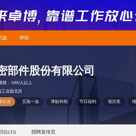
机版
帮助
密部件股份有限公司
规模：
1000人以上
码工业园北区
聊企业
五险一金
津贴补助
节日福利
项目奖
职位
(33)
招聘宣传页