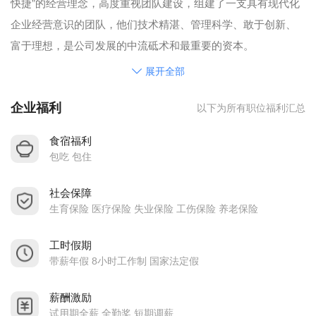
快捷”的经营理念，高度重视团队建设，组建了一支具有现代化
企业经营意识的团队，他们技术精湛、管理科学、敢于创新、
富于理想，是公司发展的中流砥术和最重要的资本。
面对激烈的市场竞争，公司制定了“以质量求生存、以信誉
展开全部
求发展”的品质政策，采用先进的质量管理方法，不断致力于产
企业福利
以下为所有职位福利汇总
品品质的改善和生产效率之提升，建立了严格的贯穿研发设
计、采购、制造到出货及售后服务全过程的品质管控体系，并
食宿福利
在2005年取得了ISO9001：2000版质量管理体系认证，2006年
包吃 包住
通过USB协会认证,2007年相继通过ISO14001:2004版环境管理
社会保障
体系认证、HDMI协会认证及及IEEE1394等协会认证，努力将
生育保险 医疗保险 失业保险 工伤保险 养老保险
最好的产品以最快的速度送到客户手中。
深圳市尖端科技有限公司经过多年的精心经营，目前拥有
工时假期
员工400多人，有一支技术过硬的科技人员队伍：1名在读博
带薪年假 8小时工作制 国家法定假
士，2位硕士，11位大学本科，16名高级职称人员，科技人员占
薪酬激励
人员总数的30%;拥有全自动精密五金冲床20台，全自动注塑成
试用期全薪 全勤奖 短期调薪