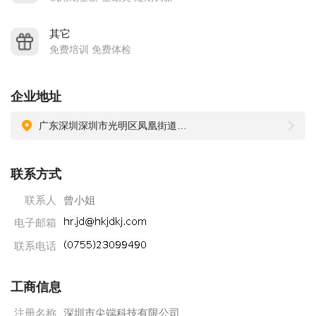
型机10台，精密沙迪克慢走丝3台,精密平面大水磨2台,细孔放电
机2台,精密磨床8台，自动插PIN机20台，组装生产线10条及其
其它
它各式冲压机台和各种先进检测治具、工具、投影机等附属设
免费培训 免费体检
备和检测仪器，形成集产品设计、五金模具开发、塑胶成型、
组装制造、售后服务一体化之经营体系，能快速开发制作各种
企业地址
类型的精密五金模具及高精密小间距连接器。
广东深圳深圳市光明区凤凰街道东坑社区东来路9号1栋101
深圳市尖端科技有限公司始终高扬“品质第一、诚信待人、
交货快捷”之旗帜，创造经营利润，永续企业生命，始终如一地
联系方式
以顾客之满足为已任，为顾客提供一流的产品和完善的售后服
务，与来自四面八方的朋友真诚携手，共同缔造尖端科技更加
联系人
曾小姐
灿烂辉煌的明天！
电子邮箱
联系电话
工商信息
注册名称
深圳市尖端科技有限公司