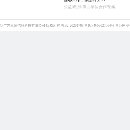
商务合作：
在线咨询>>
公益/政府/事业单位合作专属
©
广东卓博信息科技有限公司
版权所有
粤B2-20261708
粤ICP备09027564号
粤公网安备4