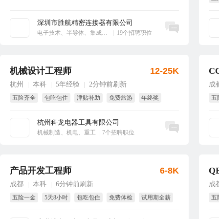
生
深圳市胜航精密连接器有限公司
立即沟通
电子技术、半导体、集成电路
|
19个招聘职位
机械设计工程师
12-25K
C
杭州
本科
5年经验
2分钟前刷新
成
|
|
|
五险齐全
包吃包住
津贴补助
免费旅游
年终奖
五
节日福利
全
杭州科龙电器工具有限公司
立即沟通
机械制造、机电、重工
|
7个招聘职位
产品开发工程师
6-8K
Q
成都
本科
6分钟前刷新
成
|
|
五险一金
5天8小时
包吃包住
免费体检
试用期全薪
五
季度奖
试