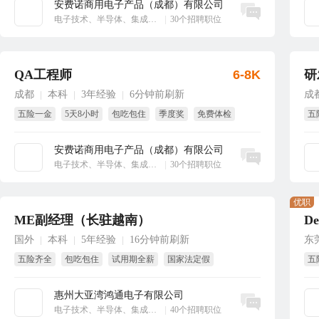
安费诺商用电子产品（成都）有限公司
立即沟通
电子技术、半导体、集成电路
|
30个招聘职位
QA工程师
6-8K
研
成都
本科
3年经验
6分钟前刷新
成
|
|
|
五险一金
5天8小时
包吃包住
季度奖
免费体检
五
全勤奖
季
安费诺商用电子产品（成都）有限公司
立即沟通
电子技术、半导体、集成电路
|
30个招聘职位
优职
ME副经理（长驻越南）
国外
本科
5年经验
16分钟前刷新
东
|
|
|
五险齐全
包吃包住
试用期全薪
国家法定假
五
8小时工作制
带薪年假
年
惠州大亚湾鸿通电子有限公司
立即沟通
电子技术、半导体、集成电路
|
40个招聘职位