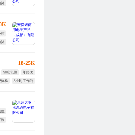
勤奖
度奖
-8K
小时
勤奖
度奖
18-25K
包吃包住
年终奖
费体检
8小时工作制
带薪年假
包住
年假
作制