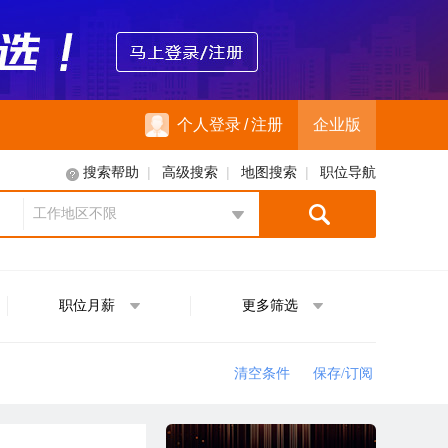
个人登录
/
注册
企业版
|
|
|
搜索帮助
高级搜索
地图搜索
职位导航
工作地区不限
地区选择
职位月薪
更多筛选
清空条件
保存/订阅