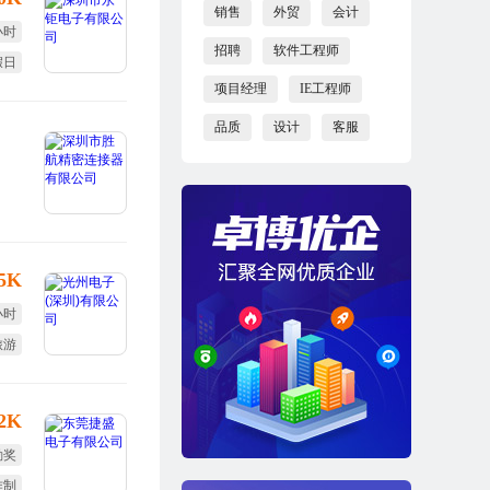
销售
外贸
会计
小时
招聘
软件工程师
假日
项目经理
IE工程师
小周
品质
设计
客服
.5K
小时
旅游
培训
12K
勤奖
作制