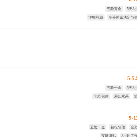
五险齐全
5天8
津贴补助
享受国家法定节
绩效奖
大
5-5
五险一金
5天8
包吃包住
周四水果
免费
9-
五险一金
包吃包住
全
夜班津贴
8小时工