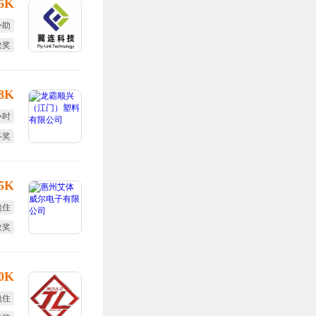
15K
补助
效奖
调薪
18K
小时
终奖
全薪
15K
包住
效奖
终奖
30K
包住