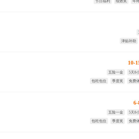
节日福利
绩效奖
年
项
津贴补助
10-
五险一金
5天8
包吃包住
季度奖
免费
试用期
6
五险一金
5天8
包吃包住
季度奖
免费
全