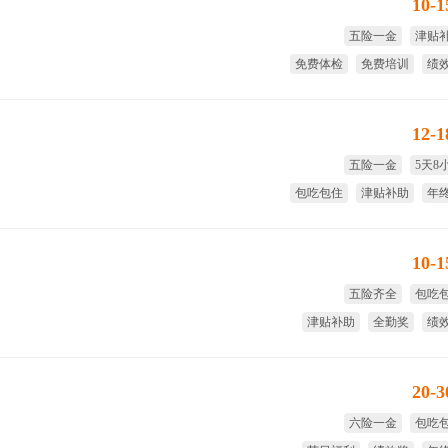
10-
五险一金
津贴
免费体检
免费培训
绩
短期
12-
五险一金
5天8
包吃包住
津贴补助
年
试用期
10-
五险齐全
包吃
津贴补助
全勤奖
绩
年
20-
六险一金
包吃