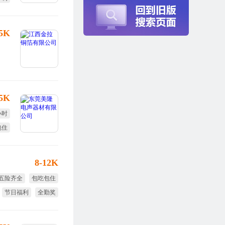
年假
25K
.5K
小时
包住
8-12K
五险齐全
包吃包住
节日福利
全勤奖
免费培训