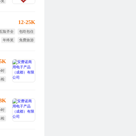
终奖
目奖
12-25K
五险齐全
包吃包住
年终奖
免费旅游
节日福利
15K
小时
体检
全薪
-8K
小时
体检
勤奖