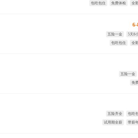
包吃包住
免费体检
全
季
6
五险一金
5天8
包吃包住
全
试用期全薪
季
五险一金
免
五险齐全
包吃
试用期全薪
带薪
国家法定假
8小时工