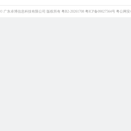
©
广东卓博信息科技有限公司
版权所有
粤B2-20261708
粤ICP备09027564号
粤公网安备4