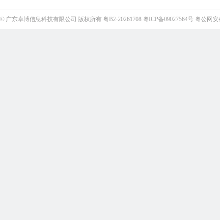
©
广东卓博信息科技有限公司
版权所有
粤B2-20261708
粤ICP备09027564号
粤公网安备4