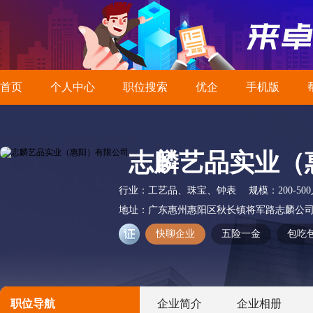
首页
个人中心
职位搜索
优企
手机版
志麟艺品实业（
行业：
工艺品、珠宝、钟表
规模：
200-50
地址：
广东惠州惠阳区秋长镇将军路志麟公
快聊企业
五险一金
包吃
职位导航
企业简介
企业相册