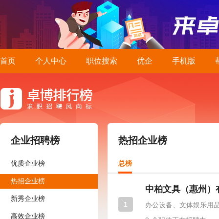
首页
个人中心
职位搜索
优企
手机版
企业招聘榜
热招企业榜
优质企业榜
总榜
热招企业榜
中柏文具（惠州）
新秀企业榜
1
办公设备、文体娱乐用
高效企业榜