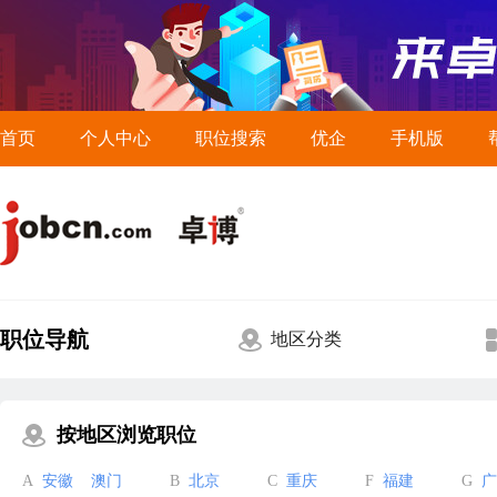
首页
个人中心
职位搜索
优企
手机版
职位导航
地区分类
按地区浏览职位
A
安徽
澳门
B
北京
C
重庆
F
福建
G
广